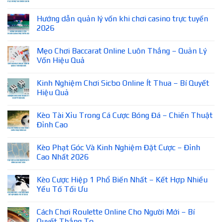
Hướng dẫn quản lý vốn khi chơi casino trực tuyến
2026
Mẹo Chơi Baccarat Online Luôn Thắng – Quản Lý
Vốn Hiệu Quả
Kinh Nghiệm Chơi Sicbo Online Ít Thua – Bí Quyết
Hiệu Quả
Kèo Tài Xỉu Trong Cá Cược Bóng Đá – Chiến Thuật
Đỉnh Cao
Kèo Phạt Góc Và Kinh Nghiệm Đặt Cược – Đỉnh
Cao Nhất 2026
Kèo Cược Hiệp 1 Phổ Biến Nhất – Kết Hợp Nhiều
Yếu Tố Tối Ưu
Cách Chơi Roulette Online Cho Người Mới – Bí
Quyết Thắng To