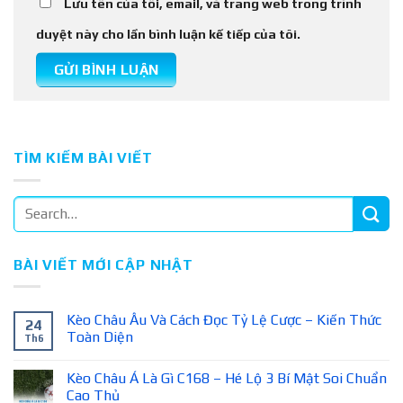
Lưu tên của tôi, email, và trang web trong trình
duyệt này cho lần bình luận kế tiếp của tôi.
TÌM KIẾM BÀI VIẾT
BÀI VIẾT MỚI CẬP NHẬT
Kèo Châu Âu Và Cách Đọc Tỷ Lệ Cược – Kiến Thức
24
Toàn Diện
Th6
Kèo Châu Á Là Gì C168 – Hé Lộ 3 Bí Mật Soi Chuẩn
Cao Thủ