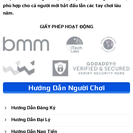
phù hợp cho cả người mới bắt đầu lẫn các tay chơi lâu
năm.
GIẤY PHÉP HOẠT ĐỘNG
Hướng Dẫn Người Chơi
Hướng Dẫn Đăng Ký
Hướng Dẫn Đại Lý
Hướng Dẫn Nạp Tiền