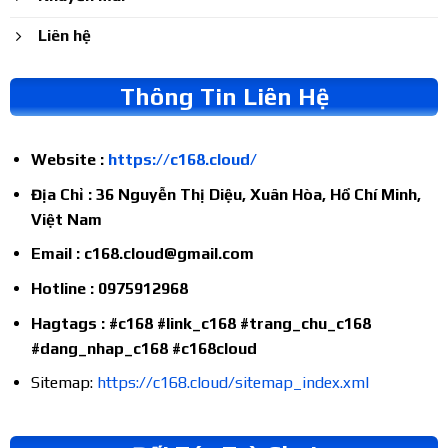
Liên hệ
Thông Tin Liên Hệ
Website :
https://c168.cloud/
Địa Chỉ : 36 Nguyễn Thị Diệu, Xuân Hòa, Hồ Chí Minh,
Việt Nam
Email :
c168.cloud@gmail.com
Hotline : 0975912968
Hagtags : #c168 #link_c168 #trang_chu_c168
#dang_nhap_c168 #c168cloud
Sitemap:
https://c168.cloud/sitemap_index.xml