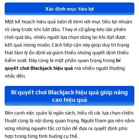
Xác định mục tiêu lợi
Một kế hoạch hiệu quả luôn đi kèm với mục tiêu lợi nhuận
rõ ràng trước khi bắt đầu. Thay vì cố gắng kéo dài phiên
chơi quá lâu, nhiều người lựa chọn dừng lại khi đạt được
kết quả mong muốn. Cách tiếp cận này giúp duy trì trạng
thái tâm lý ổn định và giảm thiểu những quyết định thiếu
kiểm soát. Đây cũng là một phần quan trọng trong
bí
quyết chơi Blackjack hiệu quả
mà nhiều người thường
nhắc đến.
Bí quyết chơi Blackjack hiệu quả giúp nâng
cao hiệu quả
Bên cạnh việc quản lý ngân sách, hiểu rõ các lựa chọn chiến
thuật cũng là nội dung quan trọng. Người tham gia nên nắm
vững những nguyên tắc cơ bản để đưa ra quyết định phù
hợp trong từng tình huống cụ thể.