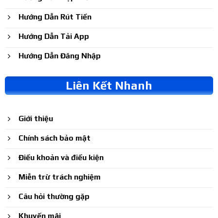
Hướng Dẫn Rút Tiền
Hướng Dẫn Tải App
Hướng Dẫn Đăng Nhập
Liên Kết Nhanh
Giới thiệu
Chính sách bảo mật
Điều khoản và điều kiện
Miễn trừ trách nghiệm
Câu hỏi thường gặp
Khuyến mãi