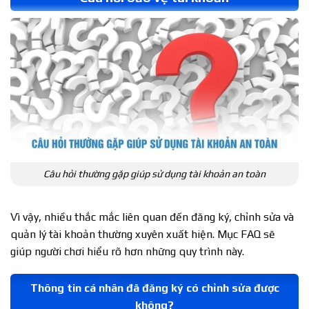
Câu hỏi thường gặp giúp sử dụng tài khoản an toàn
Vì vậy, nhiều thắc mắc liên quan đến đăng ký, chỉnh sửa và
quản lý tài khoản thường xuyên xuất hiện. Mục FAQ sẽ
giúp người chơi hiểu rõ hơn những quy trình này.
Thông tin cá nhân đã đăng ký có chỉnh sửa được
không?