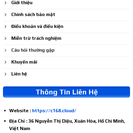
Giới thiệu
Chính sách bảo mật
Điều khoản và điều kiện
Miễn trừ trách nghiệm
Câu hỏi thường gặp
Khuyến mãi
Liên hệ
Thông Tin Liên Hệ
Website :
https://c168.cloud/
Địa Chỉ : 36 Nguyễn Thị Diệu, Xuân Hòa, Hồ Chí Minh,
Việt Nam