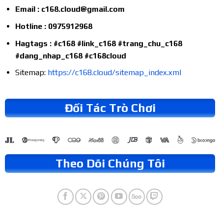
Email :
c168.cloud@gmail.com
Hotline : 0975912968
Hagtags : #c168 #link_c168 #trang_chu_c168
#dang_nhap_c168 #c168cloud
Sitemap:
https://c168.cloud/sitemap_index.xml
Đối Tác Trò Chơi
Theo Dõi Chúng Tôi