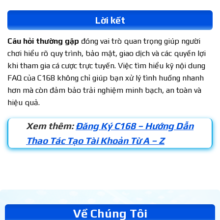
Lời kết
Câu hỏi thường gặp
đóng vai trò quan trọng giúp người
chơi hiểu rõ quy trình, bảo mật, giao dịch và các quyền lợi
khi tham gia cá cược trực tuyến. Việc tìm hiểu kỹ nội dung
FAQ của C168 không chỉ giúp bạn xử lý tình huống nhanh
hơn mà còn đảm bảo trải nghiệm minh bạch, an toàn và
hiệu quả.
Xem thêm:
Đăng Ký C168 – Hướng Dẫn
Thao Tác Tạo Tài Khoản Từ A – Z
Về Chúng Tôi