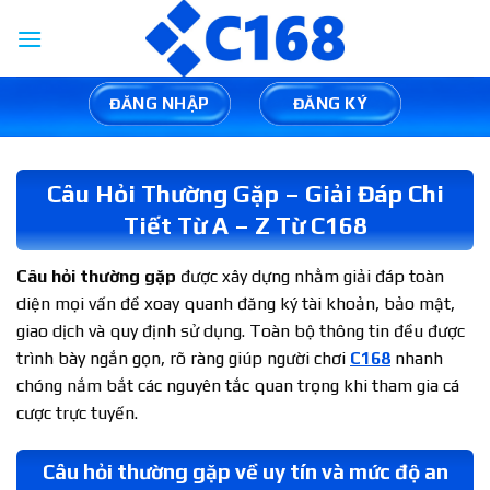
Bỏ
qua
nội
dung
ĐĂNG NHẬP
ĐĂNG KÝ
Câu Hỏi Thường Gặp – Giải Đáp Chi
Tiết Từ A – Z Từ C168
Câu hỏi thường gặp
được xây dựng nhằm giải đáp toàn
diện mọi vấn đề xoay quanh đăng ký tài khoản, bảo mật,
giao dịch và quy định sử dụng. Toàn bộ thông tin đều được
trình bày ngắn gọn, rõ ràng giúp người chơi
C168
nhanh
chóng nắm bắt các nguyên tắc quan trọng khi tham gia cá
cược trực tuyến.
Câu hỏi thường gặp về uy tín và mức độ an