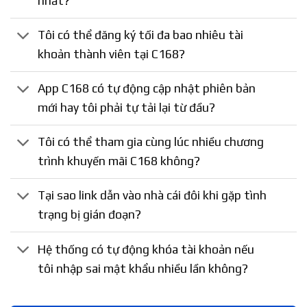
nhất?
Tôi có thể đăng ký tối đa bao nhiêu tài
khoản thành viên tại C168?
App C168 có tự động cập nhật phiên bản
mới hay tôi phải tự tải lại từ đầu?
Tôi có thể tham gia cùng lúc nhiều chương
trình khuyến mãi C168 không?
Tại sao link dẫn vào nhà cái đôi khi gặp tình
trạng bị gián đoạn?
Hệ thống có tự động khóa tài khoản nếu
tôi nhập sai mật khẩu nhiều lần không?