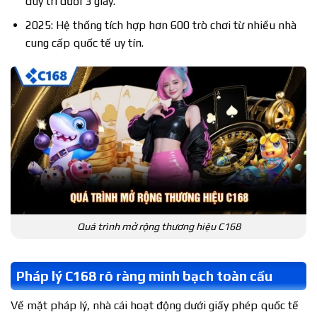
duy trì dưới 3 giây.
2025: Hệ thống tích hợp hơn 600 trò chơi từ nhiều nhà
cung cấp quốc tế uy tín.
Quá trình mở rộng thương hiệu C168
Pháp lý C168 rõ ràng minh bạch toàn cầu
Về mặt pháp lý, nhà cái hoạt động dưới giấy phép quốc tế