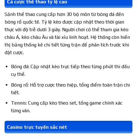
Cá cược thể thao tỷ lệ cao
Sảnh thể thao cung cấp hơn 30 bộ môn từ bóng đá đến
bóng rổ quốc tế. Tỷ lệ kèo được cập nhật theo thời gian
thực với độ trễ dưới 3 giây. Người chơi có thể tham gia kèo
châu Á, kèo châu Âu và tài xỉu linh hoạt. Hệ thống còn hiển
thị bảng thống kê chi tiết từng trận để phân tích trước khi
đặt cược.
Bóng đá: Cập nhật kèo trực tiếp theo từng phút thi đấu
cụ thể.
Bóng rổ: Hỗ trợ cược theo hiệp, tổng điểm toàn trận chi
tiết.
Tennis: Cung cấp kèo theo set, tổng game chính xác
từng ván.
Casino trực tuyến sắc nét