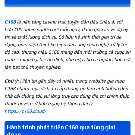
C168
là nền tảng casino trực tuyến dẫn đầu Châu á, với
hơn 100 nghìn người chơi mỗi ngày, đánh giá cao về độ uy
tín và chất lượng dịch vụ. Sở hữu hệ sinh thái giải trí đa
dạng, giao diện thiết kế hiện đại cùng công nghệ xử lý tốc
độ cao, thương hiệu C168 mang đến môi trường cá cược an
toàn – minh bạch – ổn định, phù hợp cho cả người chơi mới
lẫn bet thủ chuyên nghiệp.
Chú ý
: Hiện tại gần đây có nhiều trang website giả mạo
C168 nhằm mục đích ăn cắp thông tin làm ảnh hưởng đến
nhà cái chúng tôi, vui lòng truy cập đúng địa chỉ chính thức
thuộc quyền sở hữu trọng hệ thống đại lý:
https://c168.cloud/
Hành trình phát triển C168 qua từng giai
đoạn