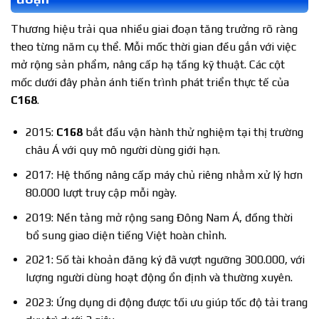
Thương hiệu trải qua nhiều giai đoạn tăng trưởng rõ ràng
theo từng năm cụ thể. Mỗi mốc thời gian đều gắn với việc
mở rộng sản phẩm, nâng cấp hạ tầng kỹ thuật. Các cột
mốc dưới đây phản ánh tiến trình phát triển thực tế của
C168
.
2015:
C168
bắt đầu vận hành thử nghiệm tại thị trường
châu Á với quy mô người dùng giới hạn.
2017: Hệ thống nâng cấp máy chủ riêng nhằm xử lý hơn
80.000 lượt truy cập mỗi ngày.
2019: Nền tảng mở rộng sang Đông Nam Á, đồng thời
bổ sung giao diện tiếng Việt hoàn chỉnh.
2021: Số tài khoản đăng ký đã vượt ngưỡng 300.000, với
lượng người dùng hoạt động ổn định và thường xuyên.
2023: Ứng dụng di động được tối ưu giúp tốc độ tải trang