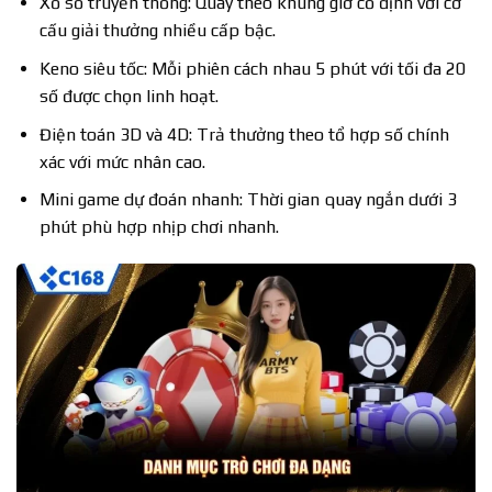
Xổ số truyền thống: Quay theo khung giờ cố định với cơ
cấu giải thưởng nhiều cấp bậc.
Keno siêu tốc: Mỗi phiên cách nhau 5 phút với tối đa 20
số được chọn linh hoạt.
Điện toán 3D và 4D: Trả thưởng theo tổ hợp số chính
xác với mức nhân cao.
Mini game dự đoán nhanh: Thời gian quay ngắn dưới 3
phút phù hợp nhịp chơi nhanh.